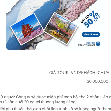
GIÁ TOUR (VND/KHÁCH) CHƯA 
36.000.000
30 người:
Công ty s
ẽ
đ
ượ
c mi
ễ
n phí toàn b
ộ
cho 2 nhân viên đ
n (Đoàn d
ướ
i 20 ng
ườ
i th
ươ
ng l
ượ
ng riêng)
đ
ổ
i ph
ụ
thu
ộ
c th
ờ
i gian ch
ố
t l
ị
ch trình và s
ố
l
ượ
ng ng
ườ
i tham