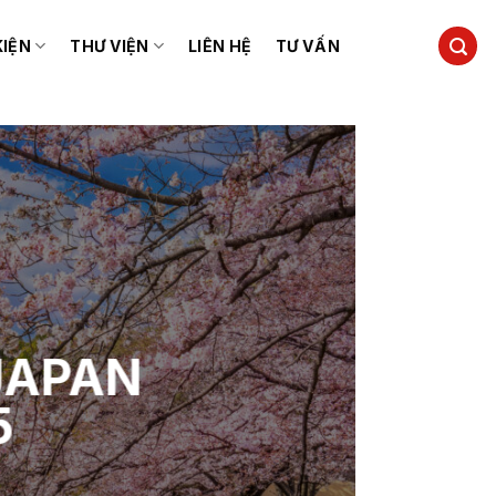
KIỆN
THƯ VIỆN
LIÊN HỆ
TƯ VẤN
JAPAN
5