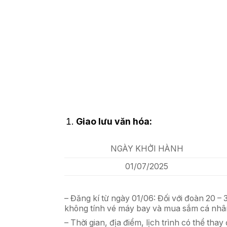
Giao lưu văn hóa:
NGÀY KHỞI HÀNH
01/07/2025
– Đăng kí từ ngày 01/06: Đối với đoàn 20 – 
không tính vé máy bay và mua s
ắ
m cá nhâ
–
Th
ờ
i gian, đ
ị
a đi
ể
m, l
ị
ch trình có th
ể
thay 