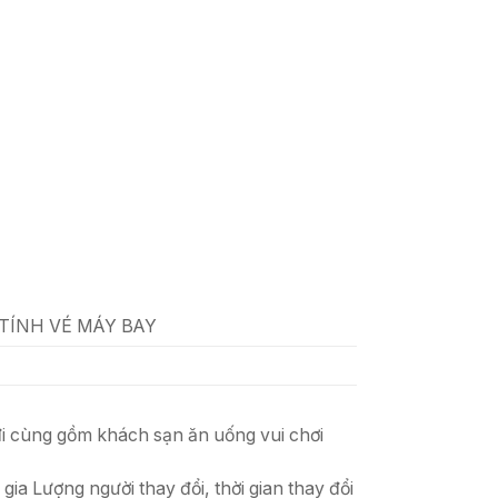
TÍNH VÉ MÁY BAY
i cùng g
ồ
m khách s
ạ
n ăn u
ố
ng vui ch
ơ
i
 gia L
ượ
ng ng
ườ
i thay đ
ổ
i, th
ờ
i gian thay đ
ổ
i