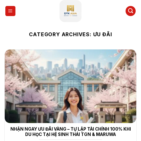
Skip
to
content
CATEGORY ARCHIVES:
ƯU ĐÃI
NHẬN NGAY ƯU ĐÃI VÀNG – TỰ LẬP TÀI CHÍNH 100% KHI
DU HỌC TẠI HỆ SINH THÁI TGN & MARUWA