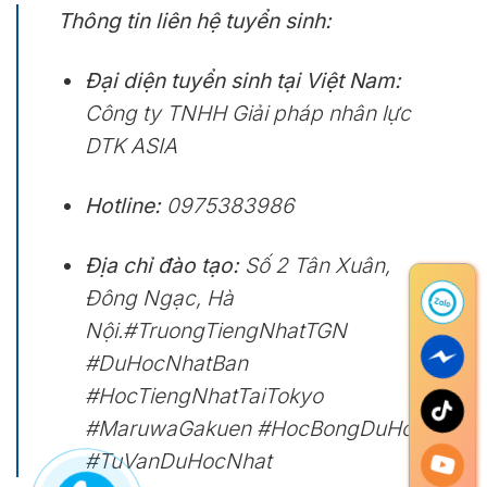
Thông tin liên hệ tuyển sinh:
Đại diện tuyển sinh tại Việt Nam:
Công ty TNHH Giải pháp nhân lực
DTK ASIA
Hotline:
0975383986
Địa chỉ đào tạo:
Số 2 Tân Xuân,
Đông Ngạc, Hà
Nội.#TruongTiengNhatTGN
#DuHocNhatBan
#HocTiengNhatTaiTokyo
#MaruwaGakuen #HocBongDuHoc
#TuVanDuHocNhat