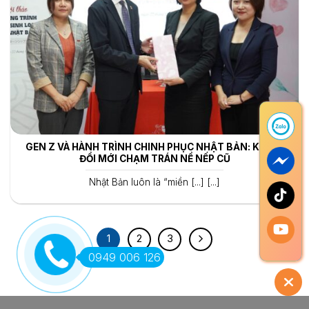
GEN Z VÀ HÀNH TRÌNH CHINH PHỤC NHẬT BẢN: KHI SỰ
ĐỔI MỚI CHẠM TRÁN NỀ NẾP CŨ
Nhật Bản luôn là “miền [...] [...]
1
2
3
0949 006 126