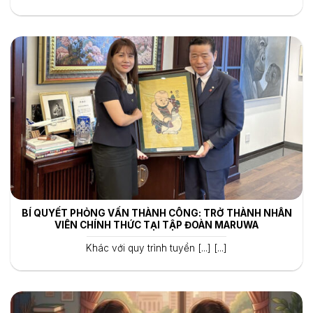
BÍ QUYẾT PHỎNG VẤN THÀNH CÔNG: TRỞ THÀNH NHÂN
VIÊN CHÍNH THỨC TẠI TẬP ĐOÀN MARUWA
Khác với quy trình tuyển [...] [...]