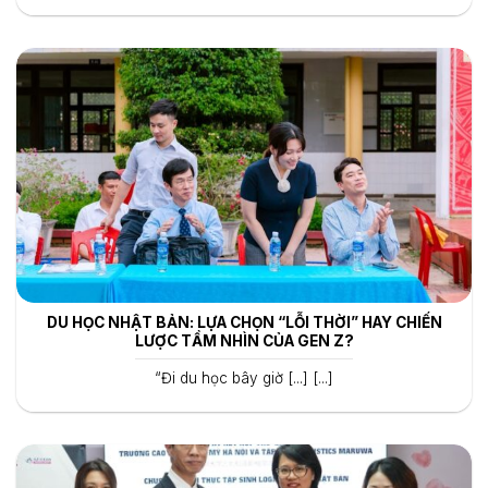
DU HỌC NHẬT BẢN: LỰA CHỌN “LỖI THỜI” HAY CHIẾN
LƯỢC TẦM NHÌN CỦA GEN Z?
“Đi du học bây giờ [...] [...]