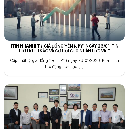
[TIN NHANH] TỶ GIÁ ĐỒNG YÊN (JPY) NGÀY 26/01: TÍN
HIỆU KHỞI SẮC VÀ CƠ HỘI CHO NHÂN LỰC VIỆT
Cập nhật tỷ giá đồng Yên (JPY) ngày 26/01/2026. Phân tích
tác động tích cực [...]