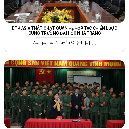
DTK ASIA THẮT CHẶT QUAN HỆ HỢP TÁC CHIẾN LƯỢC
CÙNG TRƯỜNG ĐẠI HỌC NHA TRANG
Vừa qua, bà Nguyễn Quỳnh [...] [...]