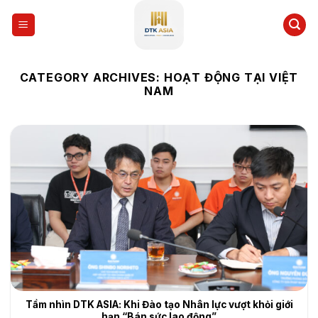
Skip
to
content
CATEGORY ARCHIVES:
HOẠT ĐỘNG TẠI VIỆT
NAM
Tầm nhìn DTK ASIA: Khi Đào tạo Nhân lực vượt khỏi giới
hạn “Bán sức lao động”