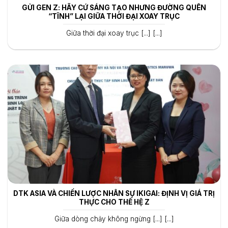
GỬI GEN Z: HÃY CỨ SÁNG TẠO NHƯNG ĐƯỜNG QUÊN
“TĨNH” LẠI GIỮA THỜI ĐẠI XOAY TRỤC
Giữa thời đại xoay trục [...] [...]
DTK ASIA VÀ CHIẾN LƯỢC NHÂN SỰ IKIGAI: ĐỊNH VỊ GIÁ TRỊ
THỰC CHO THẾ HỆ Z
Giữa dòng chảy không ngừng [...] [...]