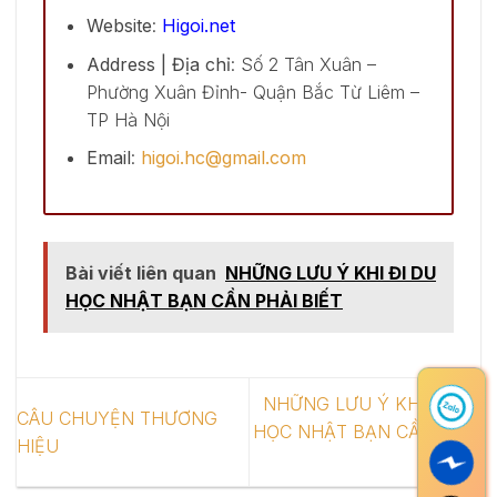
Website
:
Higoi.net
Address | Địa chỉ
: Số 2 Tân Xuân –
Phường Xuân Đỉnh- Quận Bắc Từ Liêm –
TP Hà Nội
Email
:
higoi.hc@gmail.com
Bài viết liên quan
NHỮNG LƯU Ý KHI ĐI DU
HỌC NHẬT BẠN CẦN PHẢI BIẾT
NHỮNG LƯU Ý KHI ĐI DU
CÂU CHUYỆN THƯƠNG
HỌC NHẬT BẠN CẦN PHẢI
HIỆU
BIẾT