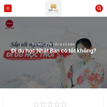
Skip
to
content
DU HỌC
,
TIN TỨC & SỰ KIỆN
Đi du học Nhật Bản có tốt không?