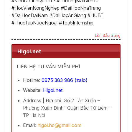
#KinhDoanhQuocTe #ThuongMaiDienTu
#HocVienNongNghiep #DaiHocNhaTrang
#DaiHocDaiNam #DaiHocAnGiang #HUBT
#ThucTapNuocNgoai #Top5Internship
Lên đầu trang
Higoi.net
LIÊN HỆ TƯ VẤN MIỄN PHÍ
Hotline
:
0975 383 986 (zalo)
Website
:
Higoi.net
Address | Địa chỉ
: Số 2 Tân Xuân –
Phường Xuân Đỉnh- Quận Bắc Từ Liêm –
TP Hà Nội
Email
:
higoi.hc@gmail.com