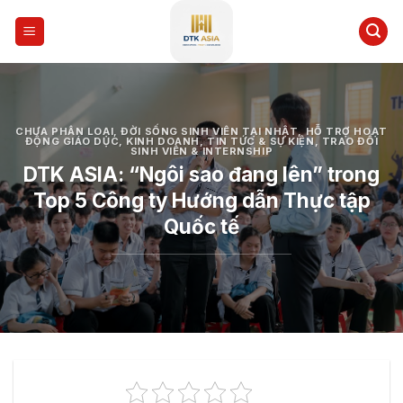
Skip
to
content
CHƯA PHÂN LOẠI
,
ĐỜI SỐNG SINH VIÊN TẠI NHẬT
,
HỖ TRỢ HOẠT
ĐỘNG GIÁO DỤC
,
KINH DOANH
,
TIN TỨC & SỰ KIỆN
,
TRAO ĐỔI
SINH VIÊN & INTERNSHIP
DTK ASIA: “Ngôi sao đang lên” trong
Top 5 Công ty Hướng dẫn Thực tập
Quốc tế