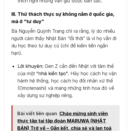
thích nghi nhưng vẫn giữ được bản sắc.
III. Thử thách thực sự không nằm ở quốc gia,
mà ở “tư duy”
Bà Nguyễn Quỳnh Trang chỉ ra rằng, lý do nhiều
người cảm thấy Nhật Bản “lỗi thời” là vì họ vẫn đi
du học theo tư duy cũ (chỉ để kiếm tiền ngắn
hạn).
Lời khuyên:
Gen Z cần đến Nhật với tâm thế
của một
“nhà kiến tạo”
. Hãy học cách họ vận
hành hệ thống, học cách họ đối nhân xử thế
(Omotenashi) và mang những tinh hoa đó về
xây dựng sự nghiệp riêng.
Bài viết liên quan
Chào mừng sinh viên
thực tập tại tập đoàn MARUWA (NHẬT
BẢN) Trở về – Gắn kết, chia sẻ và lan toả