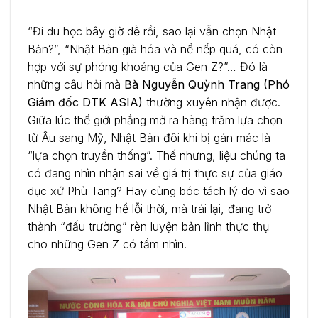
“Đi du học bây giờ dễ rồi, sao lại vẫn chọn Nhật
Bản?”, “Nhật Bản già hóa và nề nếp quá, có còn
hợp với sự phóng khoáng của Gen Z?”… Đó là
những câu hỏi mà
Bà Nguyễn Quỳnh Trang (Phó
Giám đốc DTK ASIA)
thường xuyên nhận được.
Giữa lúc thế giới phẳng mở ra hàng trăm lựa chọn
từ Âu sang Mỹ, Nhật Bản đôi khi bị gán mác là
“lựa chọn truyền thống”. Thế nhưng, liệu chúng ta
có đang nhìn nhận sai về giá trị thực sự của giáo
dục xứ Phù Tang? Hãy cùng bóc tách lý do vì sao
Nhật Bản không hề lỗi thời, mà trái lại, đang trở
thành “đấu trường” rèn luyện bản lĩnh thực thụ
cho những Gen Z có tầm nhìn.