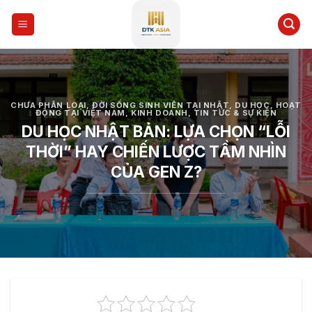
Skip
to
content
CHƯA PHÂN LOẠI
,
ĐỜI SỐNG SINH VIÊN TẠI NHẬT
,
DU HỌC
,
HOẠT
ĐỘNG TẠI VIỆT NAM
,
KINH DOANH
,
TIN TỨC & SỰ KIỆN
DU HỌC NHẬT BẢN: LỰA CHỌN “LỖI
THỜI” HAY CHIẾN LƯỢC TẦM NHÌN
CỦA GEN Z?