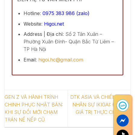
Hotline
:
0975 383 986 (zalo)
Website
:
Higoi.net
Address | Địa chỉ
: Số 2 Tân Xuân –
Phường Xuân Đỉnh- Quận Bắc Từ Liêm –
TP Hà Nội
Email
:
higoi.hc@gmail.com
GEN Z VÀ HÀNH TRÌNH
DTK ASIA VÀ CHIẾN LƯỢC
CHINH PHỤC NHẬT BẢN:
NHÂN SỰ IKIGAI: ĐỊNH VỊ
KHI SỰ ĐỔI MỚI CHẠM
GIÁ TRỊ THỰC CHO THẾ
TRÁN NỀ NẾP CŨ
HỆ Z