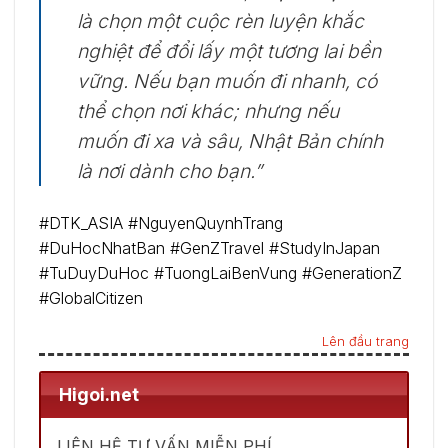
là chọn một cuộc rèn luyện khắc
nghiệt để đổi lấy một tương lai bền
vững. Nếu bạn muốn đi nhanh, có
thể chọn nơi khác; nhưng nếu
muốn đi xa và sâu, Nhật Bản chính
là nơi dành cho bạn.”
#DTK_ASIA #NguyenQuynhTrang
#DuHocNhatBan #GenZTravel #StudyInJapan
#TuDuyDuHoc #TuongLaiBenVung #GenerationZ
#GlobalCitizen
Lên đầu trang
Higoi.net
LIÊN HỆ TƯ VẤN MIỄN PHÍ