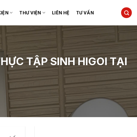
KIỆN
THƯ VIỆN
LIÊN HỆ
TƯ VẤN
HỰC TẬP SINH HIGOI TẠI