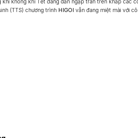
khi không khí Tết đang dần ngập tràn trên khắp các c
 sinh (TTS) chương trình
HIGOI
vẫn đang miệt mài với c