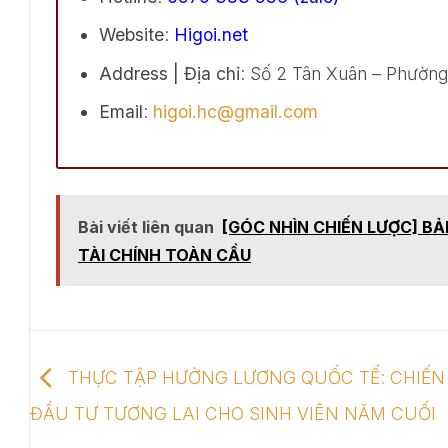
Website
:
Higoi.net
Address | Địa chỉ
: Số 2 Tân Xuân – Phườn
Email
:
higoi.hc@gmail.com
Bài viết liên quan
[GÓC NHÌN CHIẾN LƯỢC] B
TÀI CHÍNH TOÀN CẦU
THỰC TẬP HƯỞNG LƯƠNG QUỐC TẾ: CHIẾN
ĐẦU TƯ TƯƠNG LAI CHO SINH VIÊN NĂM CUỐI