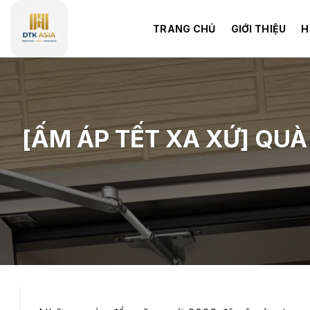
Skip
to
TRANG CHỦ
GIỚI THIỆU
H
content
[ẤM ÁP TẾT XA XỨ] QUÀ