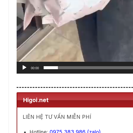
00:00
Higoi.net
LIÊN HỆ TƯ VẤN MIỄN PHÍ
Hotline
:
0975 383 986 (zalo)