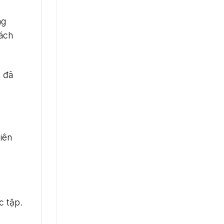
ng
hách
A
đã
iên
c tập.