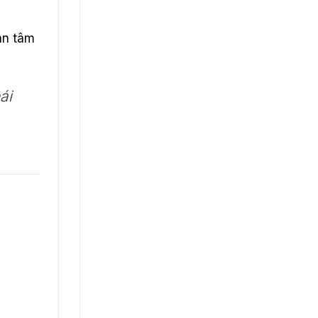
an tâm
ái