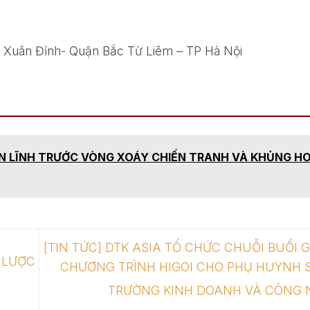
g Xuân Đỉnh- Quận Bắc Từ Liêm – TP Hà Nội
ẢN LĨNH TRƯỚC VÒNG XOÁY CHIẾN TRANH VÀ KHỦNG H
[TIN TỨC] DTK ASIA TỔ CHỨC CHUỖI BUỔI G
 LƯỢC
CHƯƠNG TRÌNH HIGOI CHO PHỤ HUYNH S
TRƯỜNG KINH DOANH VÀ CÔNG