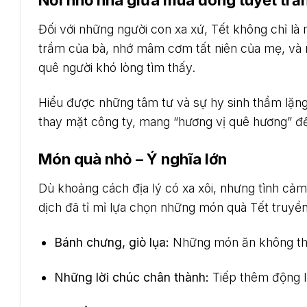
Nỗi nhớ nhà giữa mùa đông tuyết trắ
Đối với những người con xa xứ, Tết không chỉ là
trầm của bà, nhớ mâm cơm tất niên của mẹ, và n
quê người khó lòng tìm thấy.
Hiểu được những tâm tư và sự hy sinh thầm lặng
thay mặt công ty, mang “hương vị quê hương” đến
Món quà nhỏ – Ý nghĩa lớn
Dù khoảng cách địa lý có xa xôi, nhưng tình cảm
dịch đã tỉ mỉ lựa chọn những món quà Tết truyền
Bánh chưng, giò lụa:
Những món ăn không thể
Những lời chúc chân thành:
Tiếp thêm động lự