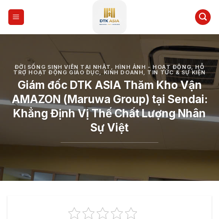
Skip
to
content
ĐỜI SỐNG SINH VIÊN TẠI NHẬT
,
HÌNH ẢNH - HOẠT ĐỘNG
,
HỖ
TRỢ HOẠT ĐỘNG GIÁO DỤC
,
KINH DOANH
,
TIN TỨC & SỰ KIỆN
Giám đốc DTK ASIA Thăm Kho Vận
AMAZON (Maruwa Group) tại Sendai:
Khẳng Định Vị Thế Chất Lượng Nhân
Sự Việt