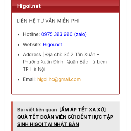
Higoi.net
LIÊN HỆ TƯ VẤN MIỄN PHÍ
Hotline
:
0975 383 986 (zalo)
Website
:
Higoi.net
Address | Địa chỉ
: Số 2 Tân Xuân –
Phường Xuân Đỉnh- Quận Bắc Từ Liêm –
TP Hà Nội
Email
:
higoi.hc@gmail.com
Bài viết liên quan
[ẤM ÁP TẾT XA XỨ]
QUÀ TẾT ĐOÀN VIÊN GỬI ĐẾN THỰC TẬP
SINH HIGOI TẠI NHẬT BẢN