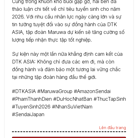
Cũng trong khuôn khổ buổi gặp gỡ, hai bên đã
thảo luận chi tiết về chỉ tiêu tuyển sinh cho năm
2026. Với nhu cầu nhân lực ngày càng lớn và sự
tin tưởng tuyệt đối vào sự đồng hành của DTK
ASIA, tập đoàn Maruwa dự kiến sẽ tăng cường số
lượng tiếp nhận thực tập tốt nghiệp.
Sự kiện này một lần nữa khẳng định cam kết của
DTK ASIA: Không chỉ đưa các em đi, mà còn
đồng hành và đảm bảo một tương lai vững chắc
tại những tập đoàn hàng đầu thế giới.
#DTKASIA #MaruwaGroup #AmazonSendai
#PhamThanhDien #DuHocNhatBan #ThucTapSinh
#TuyenSinh2026 #NhanSuVietNam
#SendaiJapan
Lên đầu trang