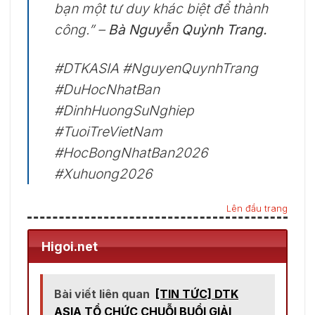
bạn một tư duy khác biệt để thành
công.” –
Bà Nguyễn Quỳnh Trang.
#DTKASIA #NguyenQuynhTrang
#DuHocNhatBan
#DinhHuongSuNghiep
#TuoiTreVietNam
#HocBongNhatBan2026
#Xuhuong2026
Lên đầu trang
Higoi.net
Bài viết liên quan
[TIN TỨC] DTK
ASIA TỔ CHỨC CHUỖI BUỔI GIẢI