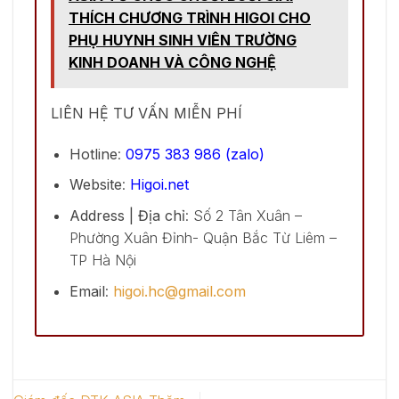
THÍCH CHƯƠNG TRÌNH HIGOI CHO
PHỤ HUYNH SINH VIÊN TRƯỜNG
KINH DOANH VÀ CÔNG NGHỆ
LIÊN HỆ TƯ VẤN MIỄN PHÍ
Hotline
:
0975 383 986 (zalo)
Website
:
Higoi.net
Address | Địa chỉ
: Số 2 Tân Xuân –
Phường Xuân Đỉnh- Quận Bắc Từ Liêm –
TP Hà Nội
Email
:
higoi.hc@gmail.com