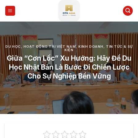
Skip
to
content
DU HỌC
,
HOẠT ĐỘNG TẠI VIỆT NAM
,
KINH DOANH
,
TIN TỨC & SỰ
KIỆN
Giữa “Cơn Lốc” Xu Hướng: Hãy Để Du
Học Nhật Bản Là Bước Đi Chiến Lược
Cho Sự Nghiệp Bền Vững