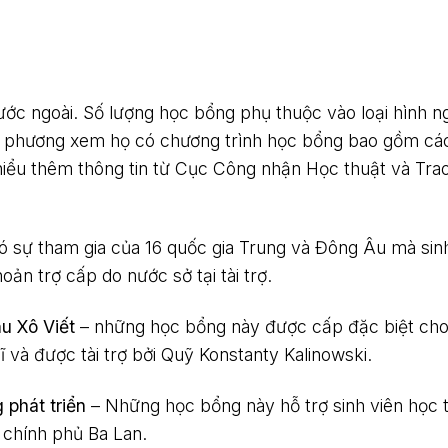
nước ngoài. Số lượng học bổng phụ thuộc vào loại hình n
ịa phương xem họ có chương trình học bổng bao gồm cá
hiểu thêm thông tin từ Cục Công nhận Học thuật và Trao
ó sự tham gia của 16 quốc gia Trung và Đông Âu mà sin
ản trợ cấp do nước sở tại tài trợ.
u Xô Viết
– những học bổng này được cấp đặc biệt cho
ĩ và được tài trợ bởi Quỹ Konstanty Kalinowski.
phát triển
– Những học bổng này hỗ trợ sinh viên học t
i chính phủ Ba Lan.