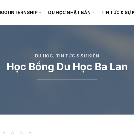
IGOI INTERNSHIP
DU HỌC NHẬT BẢN
TIN TỨC & SỰ 
DU HỌC
,
TIN TỨC & SỰ KIỆN
Học Bổng Du Học Ba Lan