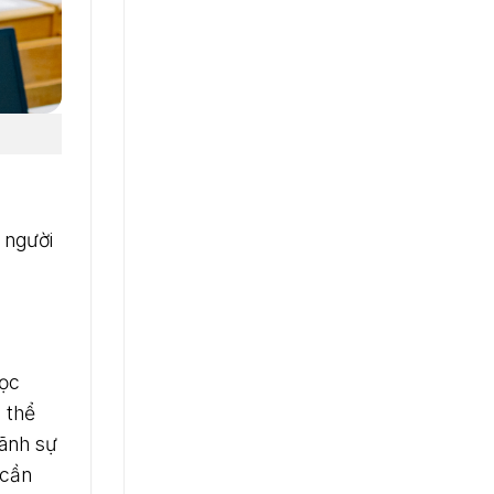
 người
học
ó thể
lãnh sự
 cần