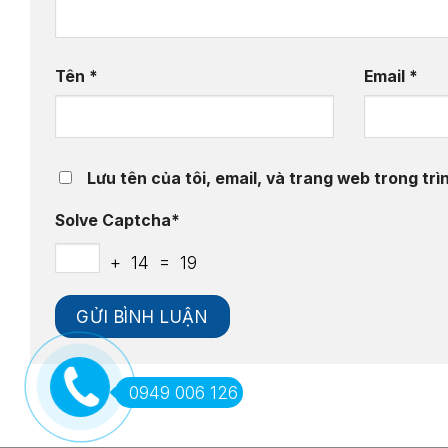
Tên
*
Email
*
Lưu tên của tôi, email, và trang web trong trìn
Solve Captcha*
+ 14 = 19
0949 006 126