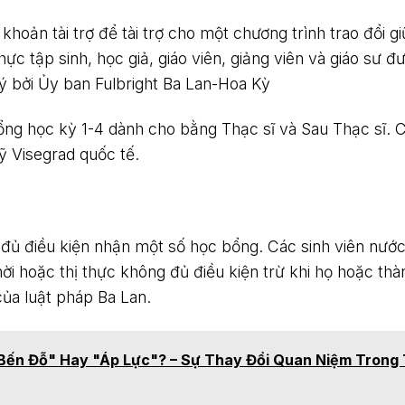
khoản tài trợ để tài trợ cho một chương trình trao đổi g
ực tập sinh, học giả, giáo viên, giảng viên và giáo sư đ
lý bởi Ủy ban Fulbright Ba Lan-Hoa Kỳ
ổng học kỳ 1-4 dành cho bằng Thạc sĩ và Sau Thạc sĩ.
ỹ Visegrad quốc tế.
 đủ điều kiện nhận một số học bổng. Các sinh viên nước
ời hoặc thị thực không đủ điều kiện trừ khi họ hoặc thà
của luật pháp Ba Lan.
"Bến Đỗ" Hay "Áp Lực"? – Sự Thay Đổi Quan Niệm Trong 