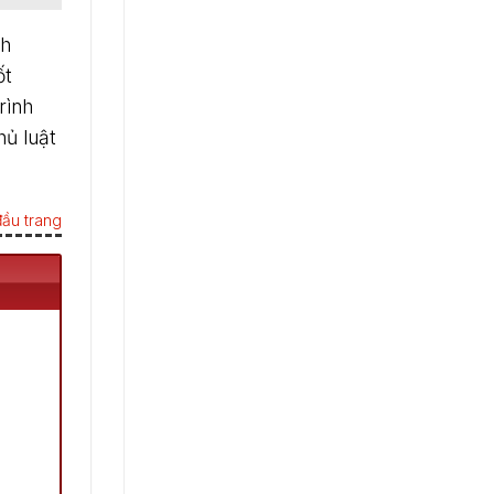
nh
ốt
rình
hủ luật
ầu trang