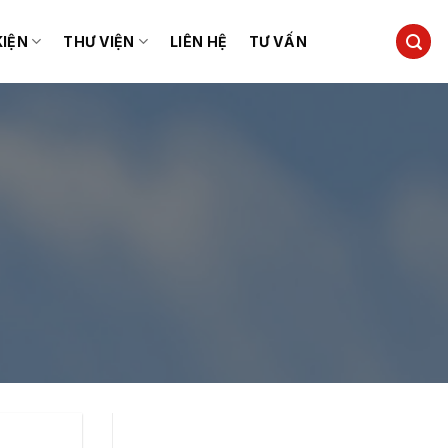
KIỆN
THƯ VIỆN
LIÊN HỆ
TƯ VẤN