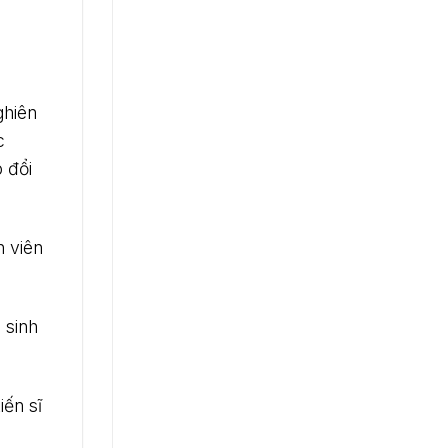
ghiên
c
 đổi
h viên
 sinh
iến sĩ