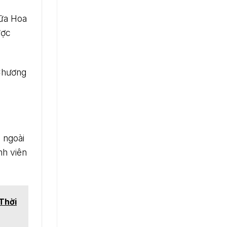
iữa Hoa
ược
 Chương
 ngoài
nh viên
Thời